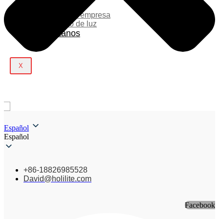
Blog
Noticias de la empresa
Espectáculo de luz
Contáctanos
X
Español
Español
+86-18826985528
David@holilite.com
Facebook