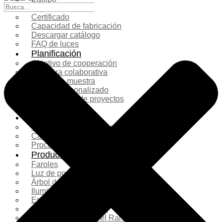
Exposición
Certificado
Capacidad de fabricación
Descargar catálogo
FAQ de luces
Planificación
Objetivo de cooperación
Lámpara colaborativa
Casos de muestra
Diseño personalizado
Planificación de proyectos
Más servicios
Solución
Comparación de productos
Caso de filmación real
Proceso de producción
Productos
Faroles
Luz de poste
Árbol de Navidad
Iluminación navideña
Escultura de fibra de vidrio
Decoración comercial
Decoraciones para el Ramadán