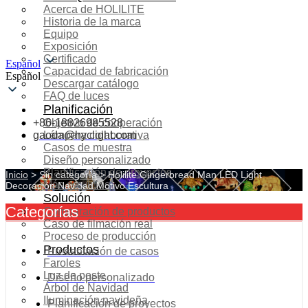
Acerca de HOLILITE
Historia de la marca
Equipo
Exposición
Certificado
Español
Capacidad de fabricación
Español
Descargar catálogo
FAQ de luces
Planificación
+86-18826985528
Objetivo de cooperación
gaoda@hyclight.com
Lámpara colaborativa
Casos de muestra
Diseño personalizado
Planificación de proyectos
Inicio
>
Sin categoría
>
Holilite Gingerbread Man LED Light
Más servicios
Decoración Navidad Motivo Escultura
Solución
Categorías
Comparación de productos
Caso de filmación real
Proceso de producción
Productos
Presentación de casos
Faroles
Luz de poste
Diseño personalizado
Árbol de Navidad
Iluminación navideña
Planificación de proyectos