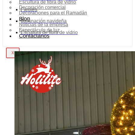
Escultura de fibra de vidrio
Decoración comercial
Faroles
Decoraciones para el Ramadán
Blog
Iluminación navideña
Noticias de la empresa
Espectáculo de luz
Escultura de fibra de vidrio
Contáctanos
X