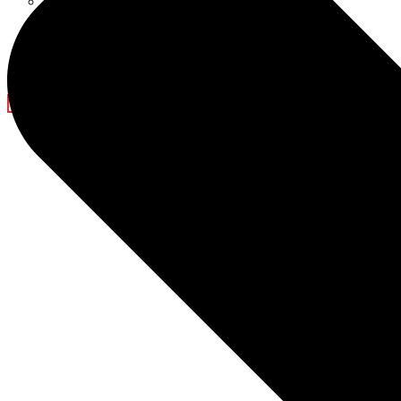
Decoraciones para el Ramadán
Blog
Noticias de la empresa
Espectáculo de luz
Contáctanos
X