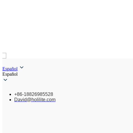
Español
Español
+86-18826985528
David@holilite.com