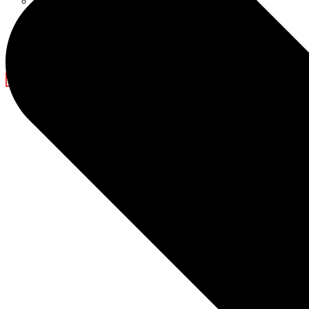
Decoraciones para el Ramadán
Blog
Noticias de la empresa
Espectáculo de luz
Contáctanos
X