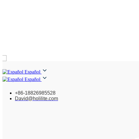
Español
Español
+86-18826985528
David@holilite.com