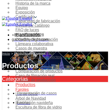
Historia de la marca
Equipo
Exposición
Certificado
Español
Capacidad de fabricación
Español
Descargar catálogo
FAQ de luces
Planificación
+86-18826985528
gaoda@hyclight.com
Objetivo de cooperación
Lámpara colaborativa
Casos de muestra
Diseño personalizado
Inicio
>
Productos
>
Faroles
Planificación de proyectos
Más servicios
Productos
Solución
Comparación de productos
Caso de filmación real
Categorías
Proceso de producción
Productos
Faroles
Presentación de casos
Luz de poste
Árbol de Navidad
Faroles
Iluminación navideña
Escultura de fibra de vidrio