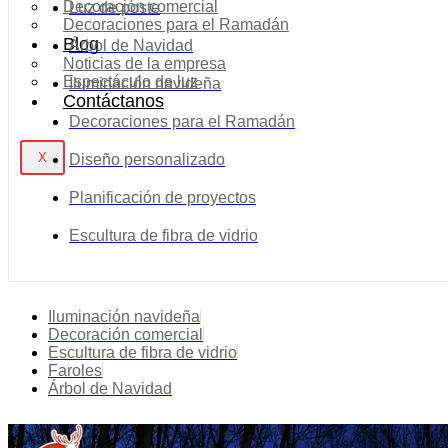
Decoración comercial
Luz de poste
Decoraciones para el Ramadán
Blog
Árbol de Navidad
Noticias de la empresa
Espectáculo de luz
Iluminación navideña
Contáctanos
Decoraciones para el Ramadán
X
Diseño personalizado
Planificación de proyectos
Escultura de fibra de vidrio
Iluminación navideña
Decoración comercial
Escultura de fibra de vidrio
Faroles
Árbol de Navidad