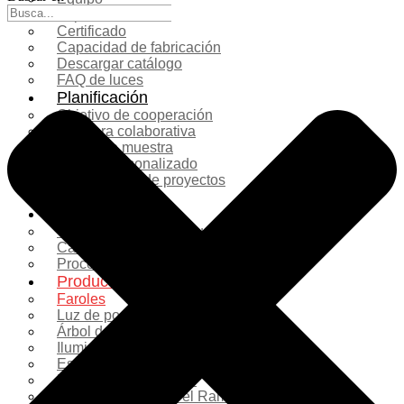
Exposición
Certificado
Capacidad de fabricación
Descargar catálogo
FAQ de luces
Planificación
Objetivo de cooperación
Lámpara colaborativa
Casos de muestra
Diseño personalizado
Planificación de proyectos
Más servicios
Solución
Comparación de productos
Caso de filmación real
Proceso de producción
Productos
Faroles
Luz de poste
Árbol de Navidad
Iluminación navideña
Escultura de fibra de vidrio
Decoración comercial
Decoraciones para el Ramadán