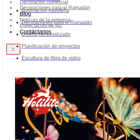
Decoración comercial
Decoraciones para el Ramadán
Iluminación navideña
Blog
Noticias de la empresa
Decoraciones para el Ramadán
Espectáculo de luz
Contáctanos
Diseño personalizado
Planificación de proyectos
X
Escultura de fibra de vidrio