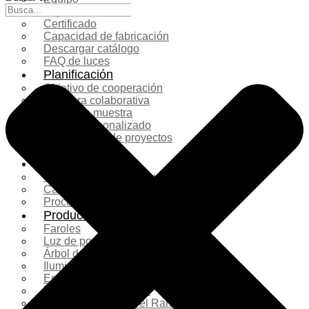
Exposición
Certificado
Capacidad de fabricación
Descargar catálogo
FAQ de luces
Planificación
Objetivo de cooperación
Lámpara colaborativa
Casos de muestra
Diseño personalizado
Planificación de proyectos
Más servicios
Solución
Comparación de productos
Caso de filmación real
Proceso de producción
Productos
Faroles
Luz de poste
Árbol de Navidad
Iluminación navideña
Escultura de fibra de vidrio
Decoración comercial
Decoraciones para el Ramadán