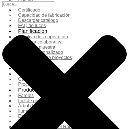
Exposición
Certificado
Capacidad de fabricación
Descargar catálogo
FAQ de luces
Planificación
Objetivo de cooperación
Lámpara colaborativa
Casos de muestra
Diseño personalizado
Planificación de proyectos
Más servicios
Solución
Comparación de productos
Caso de filmación real
Proceso de producción
Productos
Faroles
Luz de poste
Árbol de Navidad
Iluminación navideña
Escultura de fibra de vidrio
Decoración comercial
Decoraciones para el Ramadán