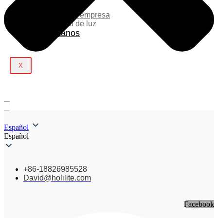
Blog
Noticias de la empresa
Espectáculo de luz
Contáctanos
X
Español
Español
+86-18826985528
David@holilite.com
Facebook