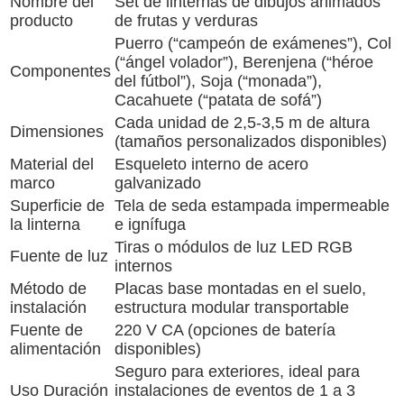
Nombre del
Set de linternas de dibujos animados
producto
de frutas y verduras
Puerro (“campeón de exámenes”), Col
(“ángel volador”), Berenjena (“héroe
Componentes
del fútbol”), Soja (“monada”),
Cacahuete (“patata de sofá”)
Cada unidad de 2,5-3,5 m de altura
Dimensiones
(tamaños personalizados disponibles)
Material del
Esqueleto interno de acero
marco
galvanizado
Superficie de
Tela de seda estampada impermeable
la linterna
e ignífuga
Tiras o módulos de luz LED RGB
Fuente de luz
internos
Método de
Placas base montadas en el suelo,
instalación
estructura modular transportable
Fuente de
220 V CA (opciones de batería
alimentación
disponibles)
Seguro para exteriores, ideal para
Uso Duración
instalaciones de eventos de 1 a 3