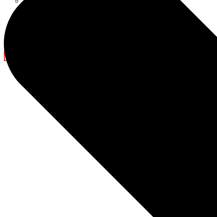
Decoraciones para el Ramadán
Blog
Noticias de la empresa
Espectáculo de luz
Contáctanos
X