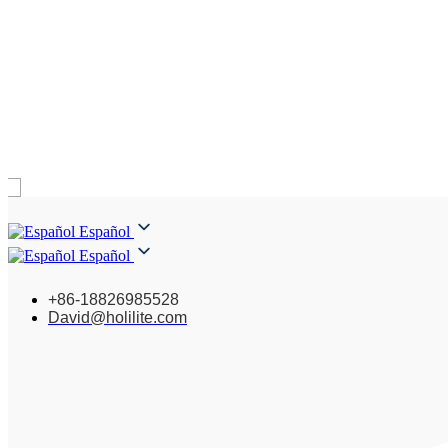
Español
Español
+86-18826985528
David@holilite.com