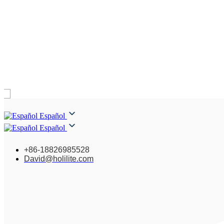
Español
Español
+86-18826985528
David@holilite.com