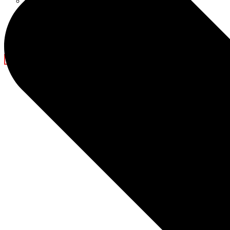
Decoraciones para el Ramadán
Blog
Noticias de la empresa
Espectáculo de luz
Contáctanos
X