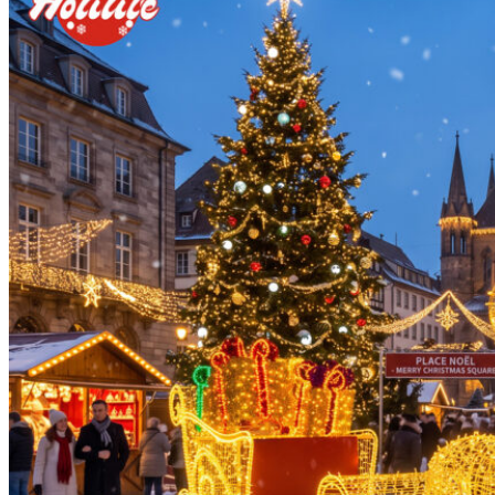
Decoración comercial
Decoraciones para el Ramadán
Blog
Noticias de la empresa
Espectáculo de luz
Contáctanos
X