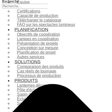
Recherche
Équipe
Expositions
Certifications
Capacité de production
Télécharger le catalogue
FAQ sur les spectacles lumineux
PLANIFICATION
Objectifs de coopération
Lampes en coopération
Présentation de projets
Conception sur mesure
Planification de projet
Autres services
SOLUTIONS
Comparaison des produits
Cas réels de tournage
Processus de production
PRODUITS
Lanternes décoratives
Pôle d'éclairage
Sapin de Noël
Éclairage de Noël
Sculpture en fibre de verre
Sculpture en fibre de verre