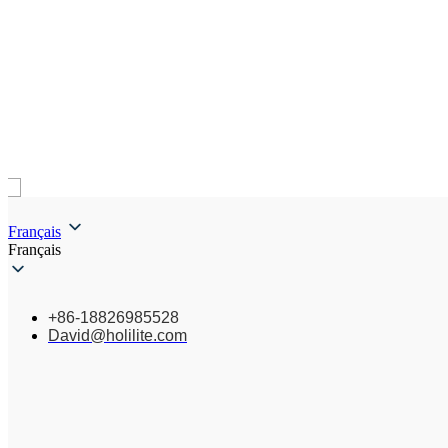
Français
Français
+86-18826985528
David@holilite.com