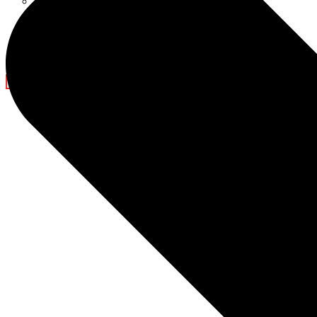
Décorations du ramadan
BLOG
Actualités de l’entreprise
Spectacle de lumière
CONTACTEZ-NOUS
X