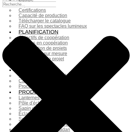
Expositions
Certifications
Capacité de production
Télécharger le catalogue
FAQ sur les spectacles lumineux
PLANIFICATION
Objectifs de coopération
Lampes en coopération
Présentation de projets
Conception sur mesure
Planification de projet
Autres services
SOLUTIONS
Comparaison des produits
Cas réels de tournage
Processus de production
PRODUITS
Lanternes décoratives
Pôle d'éclairage
Sapin de Noël
Éclairage de Noël
Sculpture en fibre de verre
Sculpture en fibre de verre
Décorations du ramadan