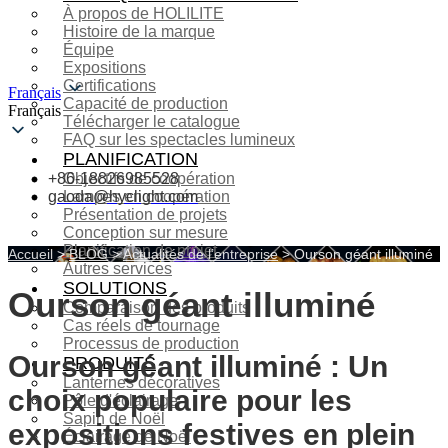
À propos de HOLILITE
Histoire de la marque
Équipe
Expositions
Certifications
Français
Capacité de production
Français
Télécharger le catalogue
FAQ sur les spectacles lumineux
PLANIFICATION
+86-18826985528
Objectifs de coopération
gaoda@hyclight.com
Lampes en coopération
Présentation de projets
Conception sur mesure
Planification de projet
Accueil
>
BLOG
>
Actualités de l’entreprise
>
Ourson géant illuminé
Autres services
SOLUTIONS
Ourson géant illuminé
Comparaison des produits
Cas réels de tournage
Processus de production
Ourson géant illuminé : Un
PRODUITS
Lanternes décoratives
choix populaire pour les
Pôle d'éclairage
Sapin de Noël
expositions festives en plein
Éclairage de Noël