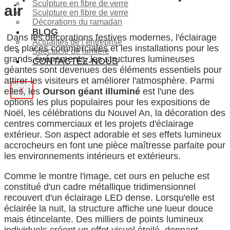
Sculpture en fibre de verre
air
Sculpture en fibre de verre
Décorations du ramadan
BLOG
Dans les décorations festives modernes, l'éclairage
Actualités de l’entreprise
des places commerciales et les installations pour les
Spectacle de lumière
grands événements, les structures lumineuses
CONTACTEZ-NOUS
géantes sont devenues des éléments essentiels pour
attirer les visiteurs et améliorer l'atmosphère. Parmi
X
elles, les
Ourson géant illuminé
est l'une des
options les plus populaires pour les expositions de
Noël, les célébrations du Nouvel An, la décoration des
centres commerciaux et les projets d'éclairage
extérieur. Son aspect adorable et ses effets lumineux
accrocheurs en font une pièce maîtresse parfaite pour
les environnements intérieurs et extérieurs.
Comme le montre l'image, cet ours en peluche est
constitué d'un cadre métallique tridimensionnel
recouvert d'un éclairage LED dense. Lorsqu'elle est
éclairée la nuit, la structure affiche une lueur douce
mais étincelante. Des milliers de points lumineux
individuels créent un effet visuel étoilé, donnant