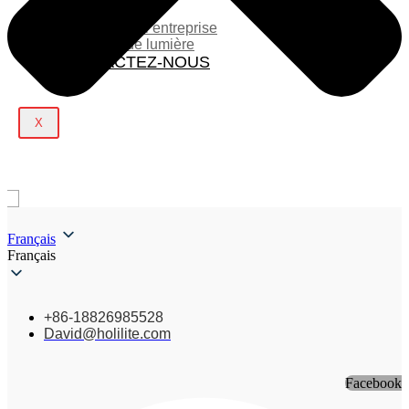
BLOG
Actualités de l’entreprise
Spectacle de lumière
CONTACTEZ-NOUS
X
Français
Français
+86-18826985528
David@holilite.com
Facebook