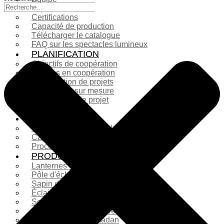
Expositions
Certifications
Capacité de production
Télécharger le catalogue
FAQ sur les spectacles lumineux
PLANIFICATION
Objectifs de coopération
Lampes en coopération
Présentation de projets
Conception sur mesure
Planification de projet
Autres services
SOLUTIONS
Comparaison des produits
Cas réels de tournage
Processus de production
PRODUITS
Lanternes décoratives
Pôle d'éclairage
Sapin de Noël
Éclairage de Noël
Sculpture en fibre de verre
Sculpture en fibre de verre
Décorations du ramadan